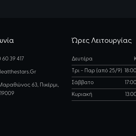
ωνία
Ώρες Λειτουργίας
0 60 39 417
Δευτέρα
Τρι - Παρ (από 25/9)
18:00
eatthestars.gr
Σάββατο
17:00
Μαραθώνος 63, Πικέρμι,
 19009
Κυριακή
13:0